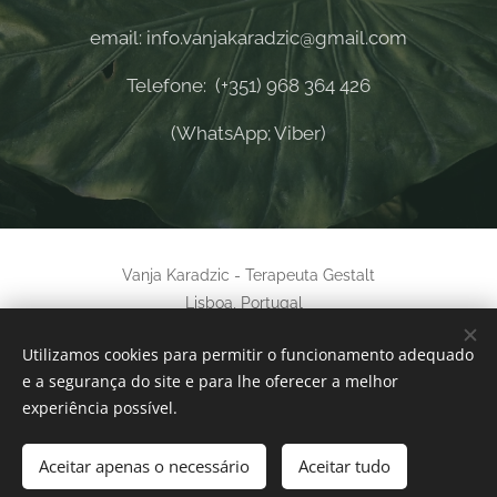
email: info.vanjakaradzic@gmail.com
Telefone: (+351) 968 364 426
(WhatsApp; Viber)
Vanja Karadzic - Terapeuta Gestalt
Lisboa, Portugal
Instagram
|
facebook
Utilizamos cookies para permitir o funcionamento adequado
e a segurança do site e para lhe oferecer a melhor
Primary language of this website is Portuguese
Cookies
experiência possível.
Idiomas
Aceitar apenas o necessário
English
Português
Aceitar tudo